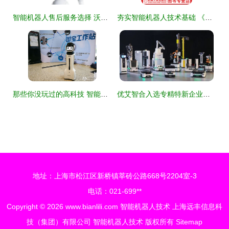
智能机器人售后服务选择 沃丰科技ServiceGo、西门子、安朗杰与软银机器人对比分析
夯实智能机器人技术基础 《智能机器人技术基础》教材评析
那些你没玩过的高科技 智能机器人横评与技术解析
优艾智合入选专精特新企业，成就中国智造新高度
地址：上海市松江区新桥镇莘砖公路668号2204室-3
电话：021-699**
Copyright © 2026
www.bianlili.com
智能机器人技术
上海远丰信息科
技（集团）有限公司
智能机器人技术
版权所有
Sitemap